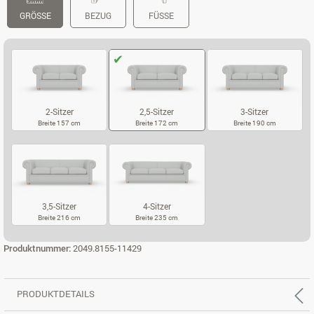
GRÖSSE
BEZUG
FÜSSE
2-Sitzer
2,5-Sitzer
3-Sitzer
Breite 157 cm
Breite 172 cm
Breite 190 cm
2-SITZER
2,5-SITZER
3-SITZER
3,5-Sitzer
4-Sitzer
Breite 216 cm
Breite 235 cm
3,5-SITZER
4-SITZER
Produktnummer:
2049.8155-11429
PRODUKTDETAILS