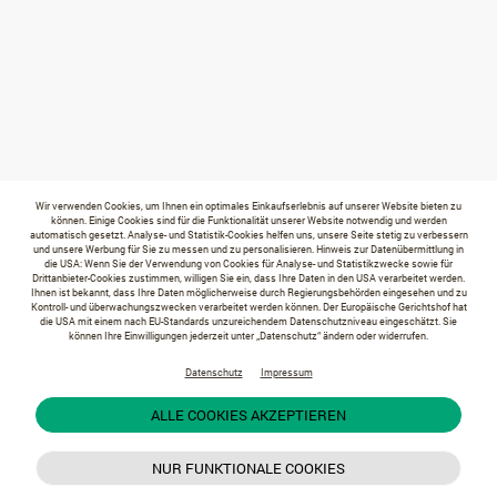
Wir verwenden Cookies, um Ihnen ein optimales Einkaufserlebnis auf unserer Website bieten zu
können. Einige Cookies sind für die Funktionalität unserer Website notwendig und werden
automatisch gesetzt. Analyse- und Statistik-Cookies helfen uns, unsere Seite stetig zu verbessern
und unsere Werbung für Sie zu messen und zu personalisieren. Hinweis zur Datenübermittlung in
die USA: Wenn Sie der Verwendung von Cookies für Analyse- und Statistikzwecke sowie für
Drittanbieter-Cookies zustimmen, willigen Sie ein, dass Ihre Daten in den USA verarbeitet werden.
Ihnen ist bekannt, dass Ihre Daten möglicherweise durch Regierungsbehörden eingesehen und zu
Kontroll- und überwachungszwecken verarbeitet werden können. Der Europäische Gerichtshof hat
die USA mit einem nach EU-Standards unzureichendem Datenschutzniveau eingeschätzt. Sie
können Ihre Einwilligungen jederzeit unter „Datenschutz“ ändern oder widerrufen.
Datenschutz
Impressum
ALLE COOKIES AKZEPTIEREN
NUR FUNKTIONALE COOKIES