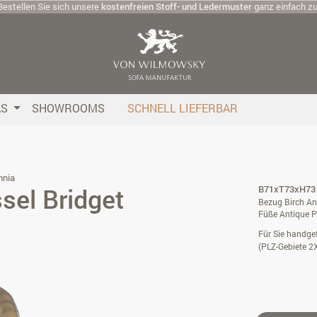
Bestellen Sie sich unsere
kostenfreien Stoff- und Ledermuster
ganz einfach z
AS
SHOWROOMS
SCHNELL LIEFERBAR
nnia
sel Bridget
B71xT73xH73 /
Bezug Birch An
Füße Antique P
Für Sie handgef
(PLZ-Gebiete 2