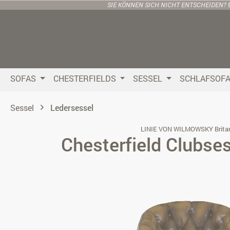
SIE KÖNNEN SICH NICHT ENTSCHEIDEN?
 Hauptinhalt springen
Zur Suche springen
Zur Hauptnavigation springen
SOFAS
CHESTERFIELDS
SESSEL
SCHLAFSOF
Sessel
Ledersessel
LINIE VON WILMOWSKY Brita
Chesterfield Clubses
Bildergalerie überspringen