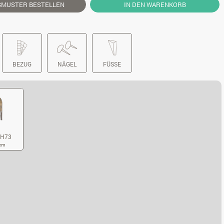
SMUSTER
BESTELLEN
IN DEN WARENKORB
BEZUG
NÄGEL
FÜSSE
xH73
 cm
1XT73XH73