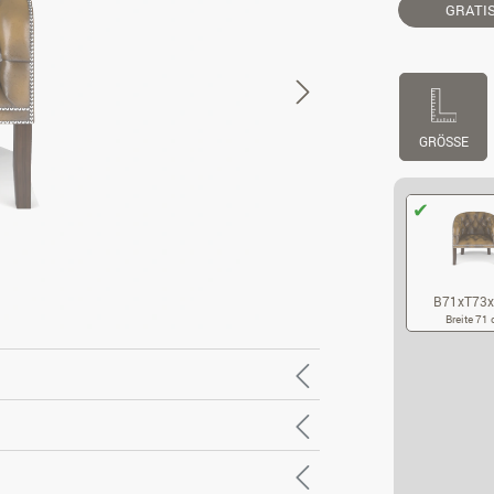
GRATI
GRÖSSE
B71xT73
Breite 71
B7