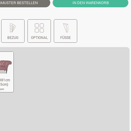
SMUSTER
BESTELLEN
IN DEN WARENKORB
BEZUG
OPTIONAL
FÜSSE
H81cm
45cm)
0 cm
10XT95XH81CM (SITZHÖHE 45CM)