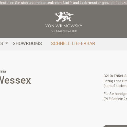
Bestellen Sie sich unsere
kostenfreien Stoff- und Ledermuster
ganz einfach z
AS
SHOWROOMS
SCHNELL LIEFERBAR
nnia
Wessex
B210xT95xH81
Bezug Lena Bra
(darauf blicken
Für Sie handgef
(PLZ-Gebiete 2