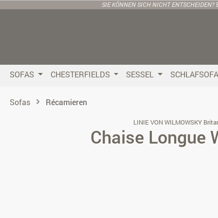
SIE KÖNNEN SICH NICHT ENTSCHEIDEN?
 Hauptinhalt springen
Zur Suche springen
Zur Hauptnavigation springen
SOFAS
CHESTERFIELDS
SESSEL
SCHLAFSOF
Sofas
Récamieren
LINIE VON WILMOWSKY Brita
Chaise Longue 
Bildergalerie überspringen