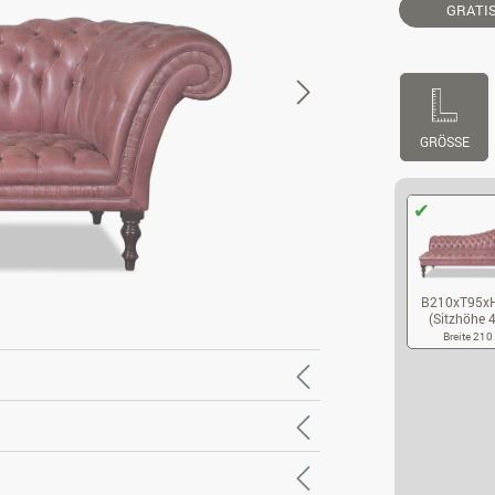
GRATI
GRÖSSE
B210xT95x
(Sitzhöhe 
Breite 21
B2