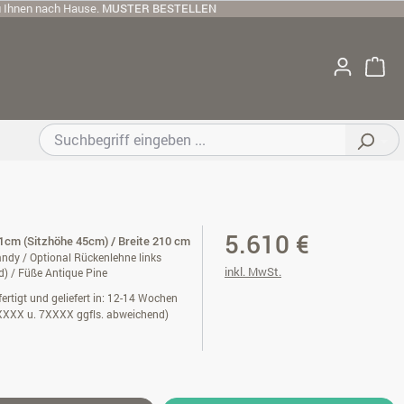
u Ihnen nach Hause.
MUSTER BESTELLEN
5.610 €
cm (Sitzhöhe 45cm) / Breite 210 cm
ndy / Optional Rückenlehne links
inkl. MwSt.
d) / Füße Antique Pine
ertigt und geliefert in: 12-14 Wochen
XXXX u. 7XXXX ggfls. abweichend)