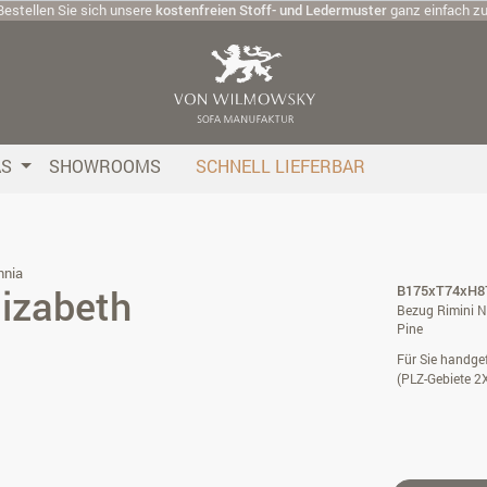
Bestellen Sie sich unsere
kostenfreien Stoff- und Ledermuster
ganz einfach z
AS
SHOWROOMS
SCHNELL LIEFERBAR
nnia
lizabeth
B175xT74xH87
Bezug Rimini N
Pine
Für Sie handgef
(PLZ-Gebiete 2