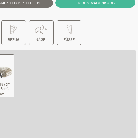
SMUSTER
BESTELLEN
IN DEN WARENKORB
BEZUG
NÄGEL
FÜSSE
H87cm
35cm)
5 cm
75XT74XH87CM (SITZHÖHE 35CM)