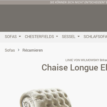
SIE KÖNNEN SICH NICHT ENTSCHEIDEN?
 Hauptinhalt springen
Zur Suche springen
Zur Hauptnavigation springen
SOFAS
CHESTERFIELDS
SESSEL
SCHLAFSOF
Sofas
Récamieren
LINIE VON WILMOWSKY Brita
Chaise Longue E
Bildergalerie überspringen