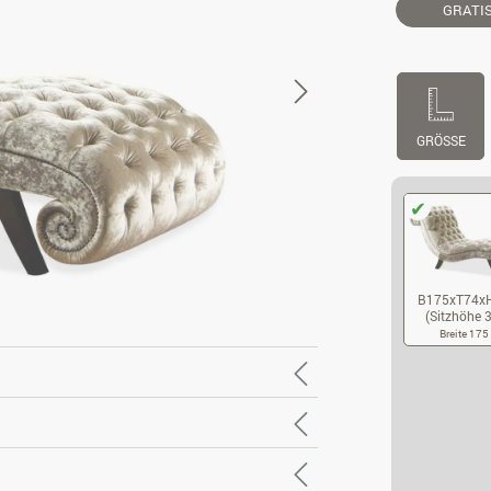
GRATI
GRÖSSE
B175xT74x
(Sitzhöhe 
Breite 17
B1