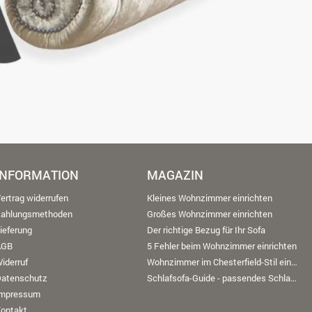
INFORMATION
MAGAZIN
ertrag widerrufen
Kleines Wohnzimmer einrichten
Zahlungsmethoden
Großes Wohnzimmer einrichten
ieferung
Der richtige Bezug für Ihr Sofa
AGB
5 Fehler beim Wohnzimmer einrichten
iderruf
Wohnzimmer im Chesterfield-Stil einrichten
Datenschutz
Schlafsofa-Guide - passendes Schlafsofa finden
Impressum
ontakt