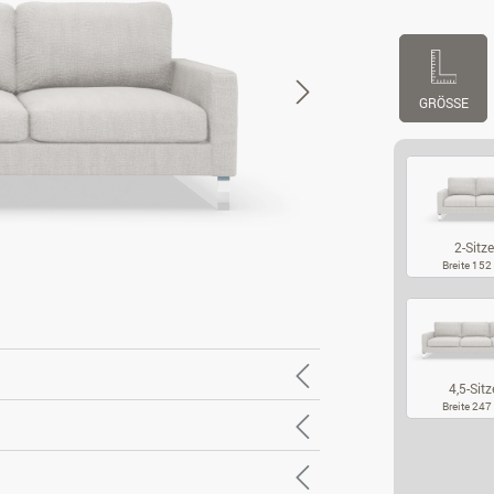
GRÖSSE
2-Sitze
Breite 15
2-
4,5-Sitz
Breite 24
4,