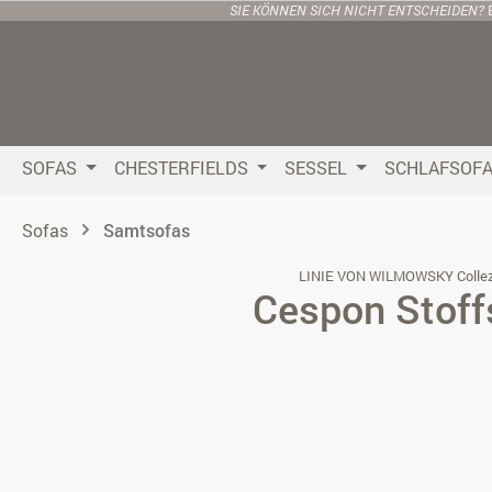
SIE KÖNNEN SICH NICHT ENTSCHEIDEN?
 Hauptinhalt springen
Zur Suche springen
Zur Hauptnavigation springen
SOFAS
CHESTERFIELDS
SESSEL
SCHLAFSOF
Sofas
Samtsofas
LINIE VON WILMOWSKY Collez
Cespon Stoff
Bildergalerie überspringen