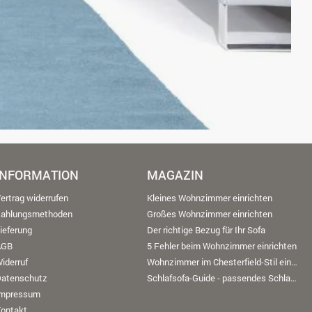
INFORMATION
MAGAZIN
ertrag widerrufen
Kleines Wohnzimmer einrichten
Zahlungsmethoden
Großes Wohnzimmer einrichten
ieferung
Der richtige Bezug für Ihr Sofa
AGB
5 Fehler beim Wohnzimmer einrichten
iderruf
Wohnzimmer im Chesterfield-Stil einrichten
Datenschutz
Schlafsofa-Guide - passendes Schlafsofa finden
Impressum
ontakt