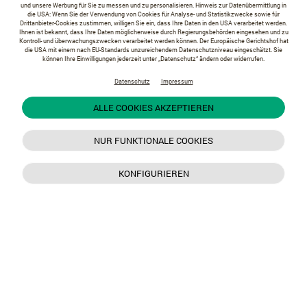
und unsere Werbung für Sie zu messen und zu personalisieren. Hinweis zur Datenübermittlung in
die USA: Wenn Sie der Verwendung von Cookies für Analyse- und Statistikzwecke sowie für
Drittanbieter-Cookies zustimmen, willigen Sie ein, dass Ihre Daten in den USA verarbeitet werden.
Ihnen ist bekannt, dass Ihre Daten möglicherweise durch Regierungsbehörden eingesehen und zu
Kontroll- und überwachungszwecken verarbeitet werden können. Der Europäische Gerichtshof hat
die USA mit einem nach EU-Standards unzureichendem Datenschutzniveau eingeschätzt. Sie
können Ihre Einwilligungen jederzeit unter „Datenschutz“ ändern oder widerrufen.
Datenschutz
Impressum
ALLE COOKIES AKZEPTIEREN
NUR FUNKTIONALE COOKIES
KONFIGURIEREN