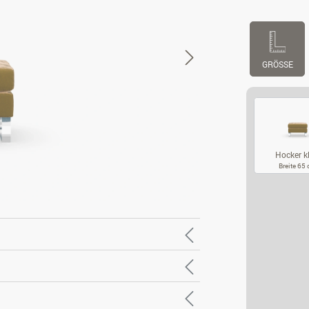
GRÖSSE
Hocker k
Breite 65
HO