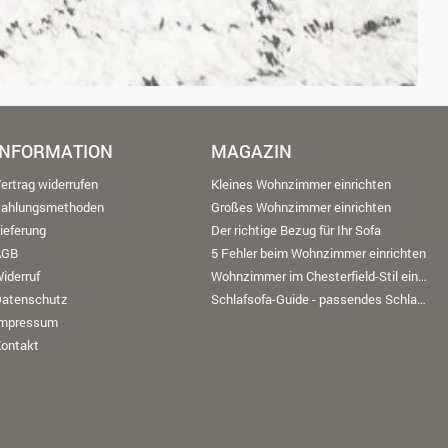
INFORMATION
MAGAZIN
ertrag widerrufen
Kleines Wohnzimmer einrichten
Zahlungsmethoden
Großes Wohnzimmer einrichten
ieferung
Der richtige Bezug für Ihr Sofa
AGB
5 Fehler beim Wohnzimmer einrichten
iderruf
Wohnzimmer im Chesterfield-Stil einrichten
Datenschutz
Schlafsofa-Guide - passendes Schlafsofa finden
Impressum
ontakt