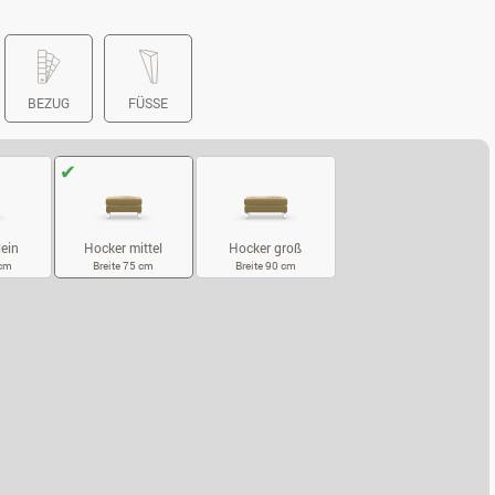
BEZUG
FÜSSE
lein
Hocker groß
Hocker mittel
 cm
Breite 90 cm
Breite 75 cm
CKER KLEIN
HOCKER GROSS
HOCKER MITTEL