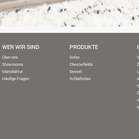
WER WIR SIND
PRODUKTE
Über uns
Sofas
V
Showrooms
Chesterfields
Manufaktur
Sessel
L
Häufige Fragen
Schlafsofas
W
K