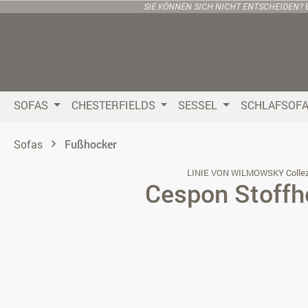
SIE KÖNNEN SICH NICHT ENTSCHEIDEN?
 Hauptinhalt springen
Zur Suche springen
Zur Hauptnavigation springen
SOFAS
CHESTERFIELDS
SESSEL
SCHLAFSOF
Sofas
Fußhocker
LINIE VON WILMOWSKY Collez
Cespon Stoffh
Bildergalerie überspringen