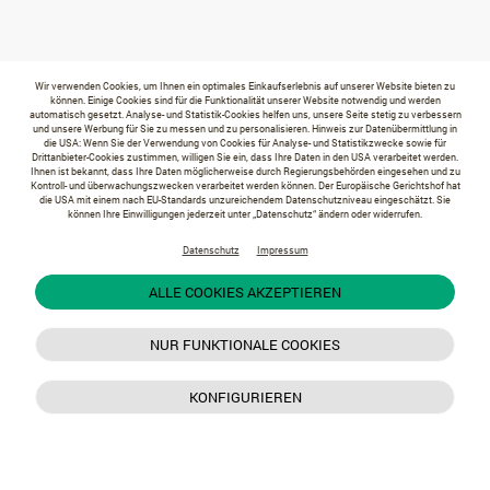
Wir verwenden Cookies, um Ihnen ein optimales Einkaufserlebnis auf unserer Website bieten zu
können. Einige Cookies sind für die Funktionalität unserer Website notwendig und werden
automatisch gesetzt. Analyse- und Statistik-Cookies helfen uns, unsere Seite stetig zu verbessern
und unsere Werbung für Sie zu messen und zu personalisieren. Hinweis zur Datenübermittlung in
die USA: Wenn Sie der Verwendung von Cookies für Analyse- und Statistikzwecke sowie für
Drittanbieter-Cookies zustimmen, willigen Sie ein, dass Ihre Daten in den USA verarbeitet werden.
Ihnen ist bekannt, dass Ihre Daten möglicherweise durch Regierungsbehörden eingesehen und zu
Kontroll- und überwachungszwecken verarbeitet werden können. Der Europäische Gerichtshof hat
die USA mit einem nach EU-Standards unzureichendem Datenschutzniveau eingeschätzt. Sie
können Ihre Einwilligungen jederzeit unter „Datenschutz“ ändern oder widerrufen.
Datenschutz
Impressum
ALLE COOKIES AKZEPTIEREN
NUR FUNKTIONALE COOKIES
KONFIGURIEREN