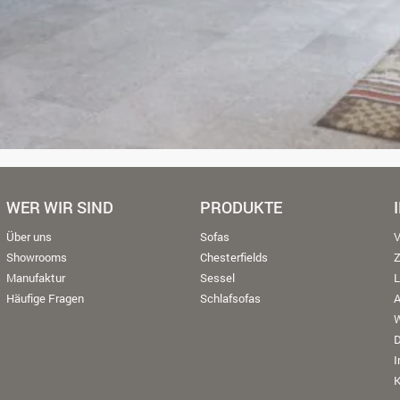
WER WIR SIND
PRODUKTE
Über uns
Sofas
V
Showrooms
Chesterfields
Manufaktur
Sessel
L
Häufige Fragen
Schlafsofas
W
K