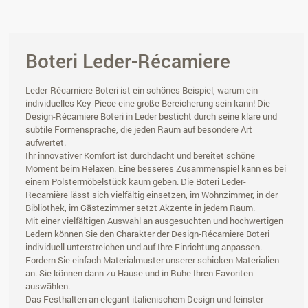
Boteri Leder-Récamiere
Leder-Récamiere Boteri ist ein schönes Beispiel, warum ein
individuelles Key-Piece eine große Bereicherung sein kann! Die
Design-Récamiere Boteri in Leder besticht durch seine klare und
subtile Formensprache, die jeden Raum auf besondere Art
aufwertet.
Ihr innovativer Komfort ist durchdacht und bereitet schöne
Moment beim Relaxen. Eine besseres Zusammenspiel kann es bei
einem Polstermöbelstück kaum geben. Die Boteri Leder-
Recamière lässt sich vielfältig einsetzen, im Wohnzimmer, in der
Bibliothek, im Gästezimmer setzt Akzente in jedem Raum.
Mit einer vielfältigen Auswahl an ausgesuchten und hochwertigen
Ledern können Sie den Charakter der Design-Récamiere Boteri
individuell unterstreichen und auf Ihre Einrichtung anpassen.
Fordern Sie einfach Materialmuster unserer schicken Materialien
an. Sie können dann zu Hause und in Ruhe Ihren Favoriten
auswählen.
Das Festhalten an elegant italienischem Design und feinster