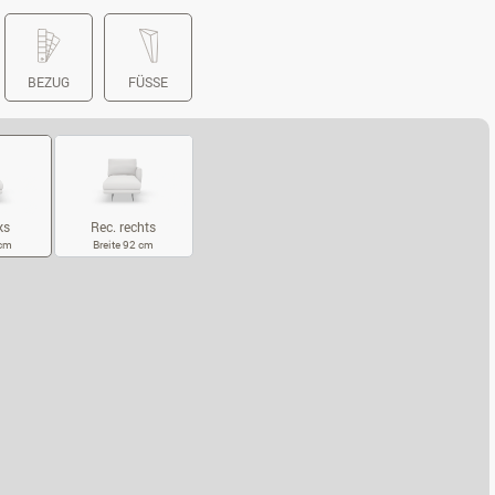
BEZUG
FÜSSE
Rec. rechts
ks
Breite 92 cm
 cm
REC. RECHTS
C. LINKS