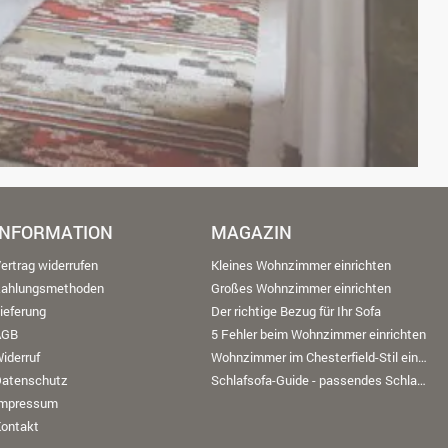
INFORMATION
MAGAZIN
ertrag widerrufen
Kleines Wohnzimmer einrichten
Zahlungsmethoden
Großes Wohnzimmer einrichten
ieferung
Der richtige Bezug für Ihr Sofa
AGB
5 Fehler beim Wohnzimmer einrichten
iderruf
Wohnzimmer im Chesterfield-Stil einrichten
Datenschutz
Schlafsofa-Guide - passendes Schlafsofa finden
Impressum
ontakt