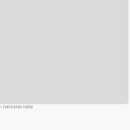
r:
12473.9163-10252