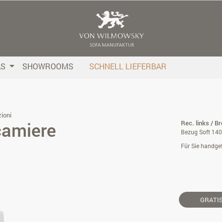
AS
SHOWROOMS
SCHNELL LIEFERBAR
ioni
camiere
Rec. links / B
Bezug Soft 140
Für Sie handgef
GRATI