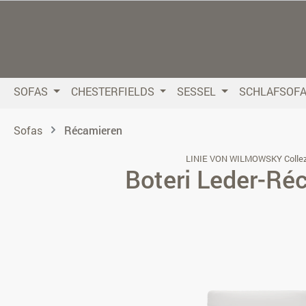
 Hauptinhalt springen
Zur Suche springen
Zur Hauptnavigation springen
SOFAS
CHESTERFIELDS
SESSEL
SCHLAFSOF
Sofas
Récamieren
LINIE VON WILMOWSKY Collez
Boteri Leder-Ré
Bildergalerie überspringen