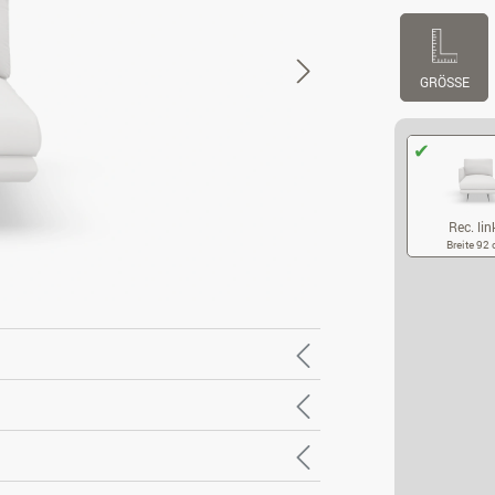
GRÖSSE
Rec. lin
Breite 92
RE