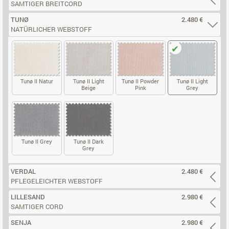
SAMTIGER BREITCORD
TUNØ
2.480 €
NATÜRLICHER WEBSTOFF
Tunø II Natur
Tunø II Light
Tunø II Powder
Tunø II Light
Beige
Pink
Grey
TUNØ II NATUR
TUNØ II LIGHT BEIGE
TUNØ II POWDER PINK
TUNØ II LI
Tunø II Grey
Tunø II Dark
Grey
TUNØ II GREY
TUNØ II DARK GREY
VERDAL
2.480 €
PFLEGELEICHTER WEBSTOFF
LILLESAND
2.980 €
SAMTIGER CORD
SENJA
2.980 €