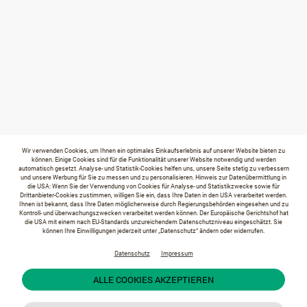
Wir verwenden Cookies, um Ihnen ein optimales Einkaufserlebnis auf unserer Website bieten zu
können. Einige Cookies sind für die Funktionalität unserer Website notwendig und werden
automatisch gesetzt. Analyse- und Statistik-Cookies helfen uns, unsere Seite stetig zu verbessern
und unsere Werbung für Sie zu messen und zu personalisieren. Hinweis zur Datenübermittlung in
die USA: Wenn Sie der Verwendung von Cookies für Analyse- und Statistikzwecke sowie für
Drittanbieter-Cookies zustimmen, willigen Sie ein, dass Ihre Daten in den USA verarbeitet werden.
Ihnen ist bekannt, dass Ihre Daten möglicherweise durch Regierungsbehörden eingesehen und zu
Kontroll- und überwachungszwecken verarbeitet werden können. Der Europäische Gerichtshof hat
die USA mit einem nach EU-Standards unzureichendem Datenschutzniveau eingeschätzt. Sie
können Ihre Einwilligungen jederzeit unter „Datenschutz“ ändern oder widerrufen.
Datenschutz
Impressum
ALLE COOKIES AKZEPTIEREN